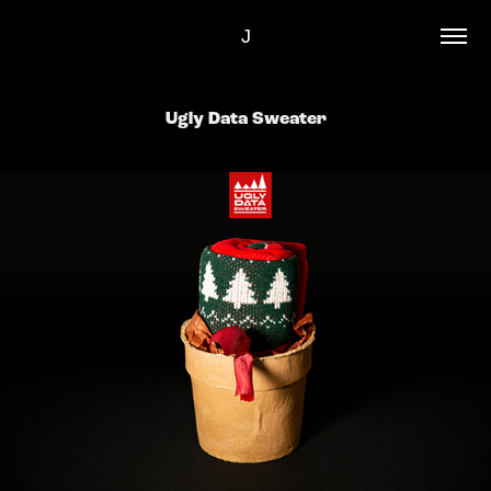
J
Ugly Data Sweater